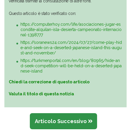
verificata tramite la consultazione di altre fonti.
Questo articolo è stato verificato con:
https://computerhoy.com/life/asociaciones-jugar-es
condite-alquilan-isla-desierta-campeonato-internacio
nal-1398777
https://soranews24.com/2024/07/27/come-play-hid
e-and-seek-on-a-deserted-japanese-island-this-augu
st-and-november/
https://turkmenportal.com/en/blog/80965/hide-an
d-seek-competition-will-be-held-on-a-deserted-japa
nese-island
Chiedi la correzione di questo articolo
Valuta il titolo di questa notizia
Articolo Successivo