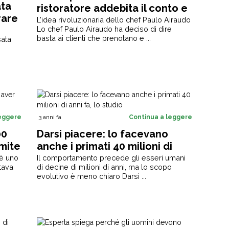
ata
ristoratore addebita il conto e
rare
vince la causa
L’idea rivoluzionaria dello chef Paulo Airaudo
ppeto
Lo chef Paulo Airaudo ha deciso di dire
basta ai clienti che prenotano e ...
sata
leggere
3 anni fa
Continua a leggere
00
Darsi piacere: lo facevano
imite
anche i primati 40 milioni di
anni fa, lo studio
 è uno
Il comportamento precede gli esseri umani
Stava
di decine di milioni di anni, ma lo scopo
evolutivo è meno chiaro Darsi ...