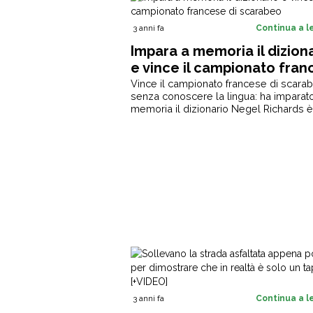
3 anni fa
Continua a 
Impara a memoria il dizion
e vince il campionato fran
di scarabeo
Vince il campionato francese di scara
senza conoscere la lingua: ha imparat
memoria il dizionario Negel Richards è il
3 anni fa
Continua a 