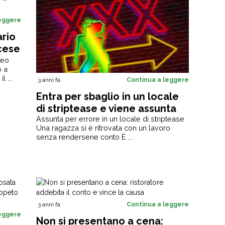
leggere
ario
cese
beo
o a
 ...
3 anni fa
Continua a leggere
Entra per sbaglio in un locale
di striptease e viene assunta
Assunta per errore in un locale di striptease
Una ragazza si è ritrovata con un lavoro
senza rendersene conto È ...
3 anni fa
Continua a leggere
leggere
Non si presentano a cena: