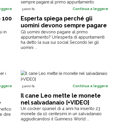
leggere
3 anni fa
Continua a leggere
 100
Esperta spiega perché gli
uomini devono sempre pagare
al primo appuntamento
i in
Gli uomini devono pagare al primo
appuntamento? Un’esperta di appuntamenti
ha detto la sua sui social Secondo lei gli
uomini ...
leggere
3 anni fa
Continua a leggere
Il cane Leo mette le monete
è
nel salvadanaio [+VIDEO]
Un cocker spaniel di 4 anni ha inserito 23
nefico
monete da 10 centesimi in un salvadanaio
e dire
aggiudicandosi il Guinness World ...