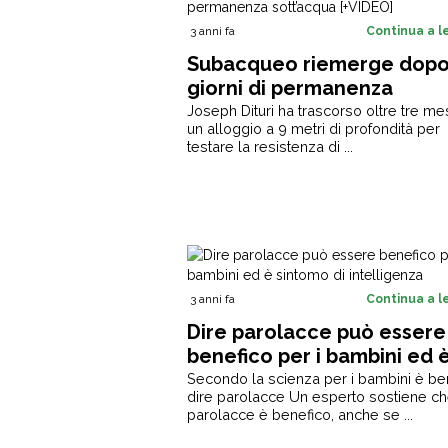
3 anni fa
Continua a 
Subacqueo riemerge dopo
giorni di permanenza
sott’acqua [+VIDEO]
Joseph Dituri ha trascorso oltre tre mes
un alloggio a 9 metri di profondità per
testare la resistenza di ...
3 anni fa
Continua a 
Dire parolacce può essere
benefico per i bambini ed 
sintomo di intelligenza
Secondo la scienza per i bambini è be
dire parolacce Un esperto sostiene ch
parolacce è benefico, anche se ...