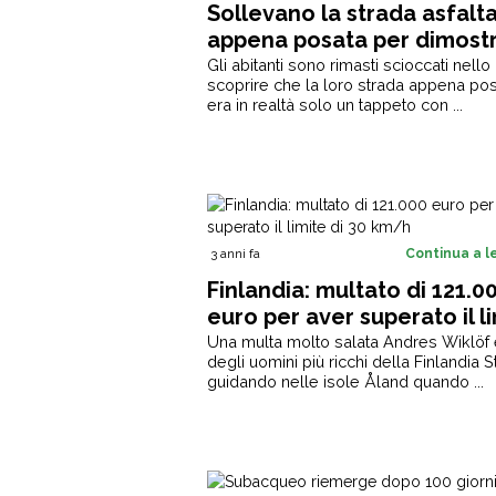
Sollevano la strada asfalt
appena posata per dimost
che in realtà è solo un ta
Gli abitanti sono rimasti scioccati nello
scoprire che la loro strada appena po
[+VIDEO]
era in realtà solo un tappeto con ...
3 anni fa
Continua a 
Finlandia: multato di 121.0
euro per aver superato il l
di 30 km/h
Una multa molto salata Andres Wiklöf
degli uomini più ricchi della Finlandia 
guidando nelle isole Åland quando ...